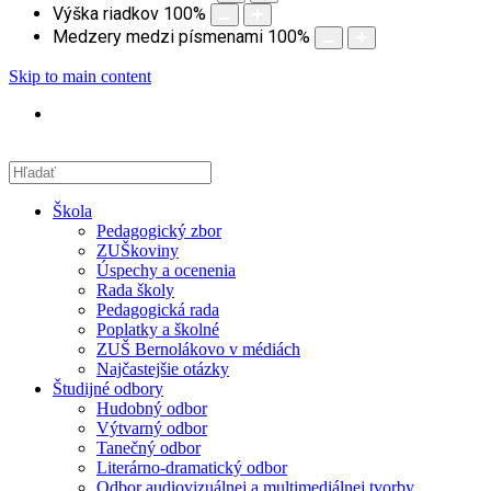
Výška riadkov
100
%
Medzery medzi písmenami
100
%
Skip to main content
Škola
Pedagogický zbor
ZUŠkoviny
Úspechy a ocenenia
Rada školy
Pedagogická rada
Poplatky a školné
ZUŠ Bernolákovo v médiách
Najčastejšie otázky
Študijné odbory
Hudobný odbor
Výtvarný odbor
Tanečný odbor
Literárno-dramatický odbor
Odbor audiovizuálnej a multimediálnej tvorby