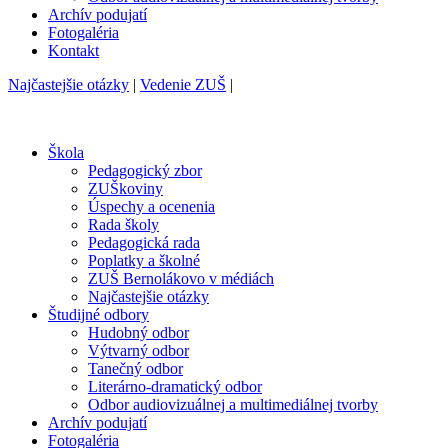
Archív podujatí
Fotogaléria
Kontakt
Najčastejšie otázky
|
Vedenie ZUŠ
|
Škola
Pedagogický zbor
ZUŠkoviny
Úspechy a ocenenia
Rada školy
Pedagogická rada
Poplatky a školné
ZUŠ Bernolákovo v médiách
Najčastejšie otázky
Študijné odbory
Hudobný odbor
Výtvarný odbor
Tanečný odbor
Literárno-dramatický odbor
Odbor audiovizuálnej a multimediálnej tvorby
Archív podujatí
Fotogaléria