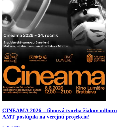
CINEAMA 2026 – filmová tvorba žiakov odboru
AMT postúpila na verejnú projekciu!