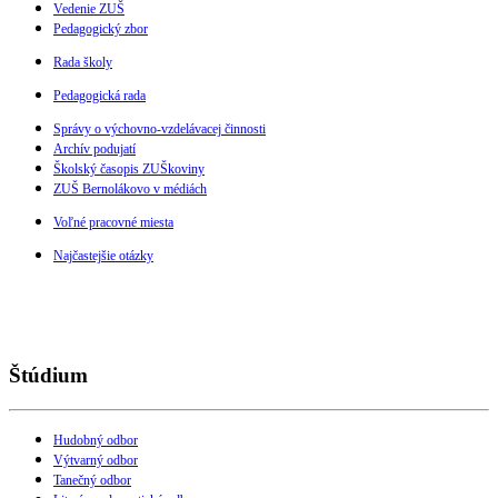
Vedenie ZUŠ
Pedagogický zbor
Rada školy
Pedagogická rada
Správy o výchovno-vzdelávacej činnosti
Archív podujatí
Školský časopis ZUŠkoviny
ZUŠ Bernolákovo v médiách
Voľné pracovné miesta
Najčastejšie otázky
Štúdium
Hudobný odbor
Výtvarný odbor
Tanečný odbor