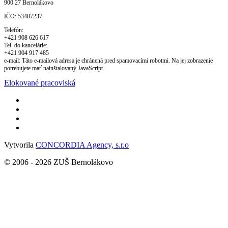
900 27 Bernolákovo
IČO:
53407237
Telefón:
+421 908 626 617
Tel. do kancelárie:
+421 904 917 485
e-mail:
Táto e-mailová adresa je chránená pred spamovacími robotmi. Na jej zobrazenie
potrebujete mať nainštalovaný JavaScript.
Elokované pracoviská
Vytvorila
CONCORDIA Agency, s.r.o
© 2006 -
2026
ZUŠ Bernolákovo