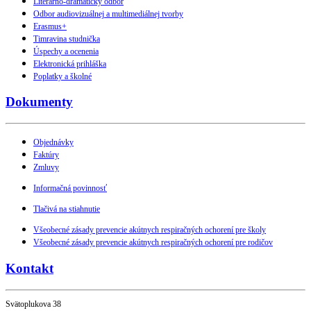
Literárno-dramatický odbor
Odbor audiovizuálnej a multimediálnej tvorby
Erasmus+
Timravina studnička
Úspechy a ocenenia
Elektronická prihláška
Poplatky a školné
Dokumenty
Objednávky
Faktúry
Zmluvy
Informačná povinnosť
Tlačivá na stiahnutie
Všeobecné zásady prevencie akútnych respiračných ochorení pre školy
Všeobecné zásady prevencie akútnych respiračných ochorení pre rodičov
Kontakt
Svätoplukova 38