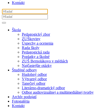
Kontakt
Škola
Pedagogický zbor
ZUŠkoviny
Úspechy a ocenenia
Rada školy
Pedagogická rada
Poplatky a školné
ZUŠ Bernolákovo v médiách
Najčastejšie otázky
Študijné odbory
Hudobný odbor
Výtvarný odbor
Tanečný odbor
Literárno-dramatický odbor
Odbor audiovizuálnej a multimediálnej tvorby
Archív podujatí
Fotogaléria
Kontakt