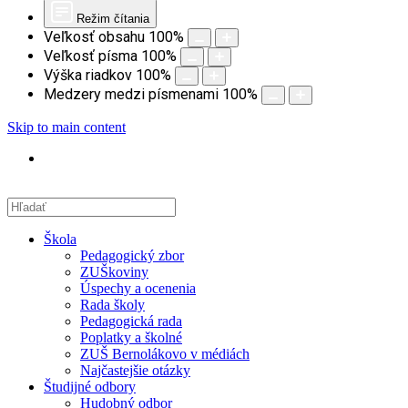
Režim čítania
Veľkosť obsahu
100
%
Veľkosť písma
100
%
Výška riadkov
100
%
Medzery medzi písmenami
100
%
Skip to main content
Škola
Pedagogický zbor
ZUŠkoviny
Úspechy a ocenenia
Rada školy
Pedagogická rada
Poplatky a školné
ZUŠ Bernolákovo v médiách
Najčastejšie otázky
Študijné odbory
Hudobný odbor