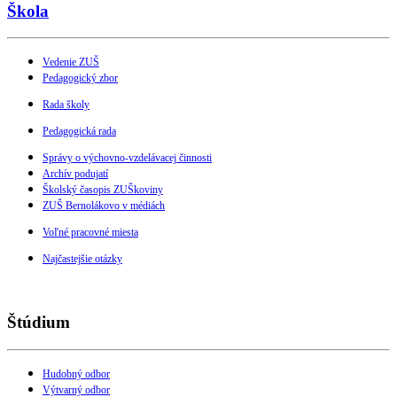
Škola
Vedenie ZUŠ
Pedagogický zbor
Rada školy
Pedagogická rada
Správy o výchovno-vzdelávacej činnosti
Archív podujatí
Školský časopis ZUŠkoviny
ZUŠ Bernolákovo v médiách
Voľné pracovné miesta
Najčastejšie otázky
Štúdium
Hudobný odbor
Výtvarný odbor