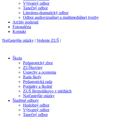
Výtvarný odbor
Tanečný odbor
Literárno-dramatický odbor
Odbor audiovizuálnej a multimediálnej tvorby
Archív podujatí
Fotogaléria
Kontakt
Najčastejšie otázky
|
Vedenie ZUŠ
|
Škola
Pedagogický zbor
ZUŠkoviny
Úspechy a ocenenia
Rada školy
Pedagogická rada
Poplatky a školné
ZUŠ Bernolákovo v médiách
Najčastejšie otázky
Študijné odbory
Hudobný odbor
Výtvarný odbor
Tanečný odbor