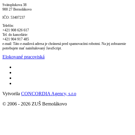
Svätoplukova 38
900 27 Bernolákovo
IČO:
53407237
Telefón:
+421 908 626 617
Tel. do kancelárie:
+421 904 917 485
e-mail:
Táto e-mailová adresa je chránená pred spamovacími robotmi. Na jej zobrazenie
potrebujete mať nainštalovaný JavaScript.
Elokované pracoviská
Vytvorila
CONCORDIA Agency, s.r.o
© 2006 -
2026
ZUŠ Bernolákovo