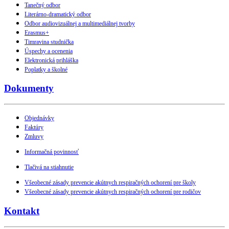
Tanečný odbor
Literárno-dramatický odbor
Odbor audiovizuálnej a multimediálnej tvorby
Erasmus+
Timravina studnička
Úspechy a ocenenia
Elektronická prihláška
Poplatky a školné
Dokumenty
Objednávky
Faktúry
Zmluvy
Informačná povinnosť
Tlačivá na stiahnutie
Všeobecné zásady prevencie akútnych respiračných ochorení pre školy
Všeobecné zásady prevencie akútnych respiračných ochorení pre rodičov
Kontakt