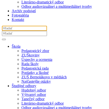
Literárno-dramatický odbor
Odbor audiovizuálnej a multimediálnej tvorby
Archív podujatí
Fotogaléria
Kontakt
Škola
Pedagogický zbor
ZUŠkoviny
Úspechy a ocenenia
Rada školy
Pedagogická rada
Poplatky a školné
ZUŠ Bernolákovo v médiách
Najčastejšie otázky
Študijné odbory
Hudobný odbor
Výtvarný odbor
Tanečný odbor
Literárno-dramatický odbor
Odbor audiovizuálnej a multimediálnej tvorby